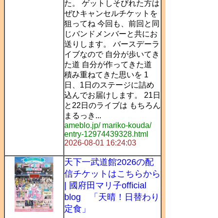
た。 ゲットしそびれた方は
ぜひキャンセルチケットを
狙ってね 今回も、前回と同
じバンドメンバーと共にお
送りします。 バースデーラ
イブなので 自分が歩いてき
た道 自分が作ってきた道
積み重ねてきた思いを 1
日、1日のステージに詰め
込んでお届けします。 21日
と22日のライブは もちろん
まるっき...
ameblo.jp/ mariko-kouda/
entry-12974439328.html
2026-08-01 16:24:03
天下一武道館2026の配
信チケットはこちらから
| 國府田マリ子official
blog 「天晴！日替わり
定食」