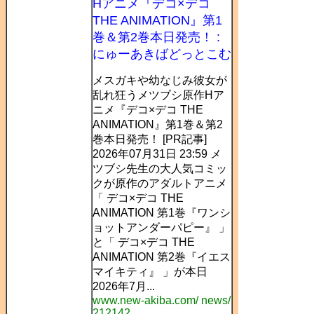
Hアニメ『デコ×デコ
THE ANIMATION』第1
巻＆第2巻本日発売！ :
にゅーあきばどっとこむ
メスガキや幼なじみ彼女が
乱れ狂うメツブシ原作Hア
ニメ『デコ×デコ THE
ANIMATION』第1巻＆第2
巻本日発売！ [PR記事]
2026年07月31日 23:59 メ
ツブシ先生の大人気コミッ
クが原作のアダルトアニメ
「 デコ×デコ THE
ANIMATION 第1巻『ワンシ
ョットアンダーパピー』 」
と「 デコ×デコ THE
ANIMATION 第2巻『イエス
マイキティ』 」が本日
2026年7月...
www.new-akiba.com/ news/
212142