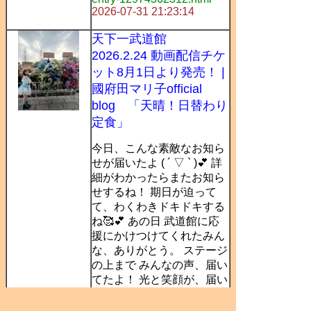
2026-07-31 21:23:14
天下一武道館
2026.2.24 動画配信チケ
ット8月1日より発売！ |
國府田マリ子official
blog 「天晴！日替わり
定食」
今日、こんな素敵なお知ら
せが届いたよ ( ´ ▽ ` )💕 詳
細がわかったらまたお知ら
せするね！ 期日が迫って
て、わくわきドキドキする
ね🥰💕 あの日 武道館に応
援にかけつけてくれたみん
な、ありがとう。 ステージ
の上まで みんなの声、届い
てたよ！ 光と笑顔が、届い
てたよ(*´∇｀*)✨ ありがと
う✨ みつきちゃん💕 2月24