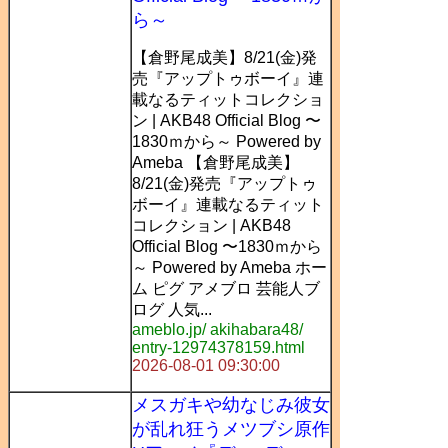
ら～
【倉野尾成美】8/21(金)発
売『アップトゥボーイ』連
載なるティットコレクショ
ン | AKB48 Official Blog 〜
1830ｍから～ Powered by
Ameba 【倉野尾成美】
8/21(金)発売『アップトゥ
ボーイ』連載なるティット
コレクション | AKB48
Official Blog 〜1830ｍから
～ Powered by Ameba ホー
ム ピグ アメブロ 芸能人ブ
ログ 人気...
ameblo.jp/ akihabara48/
entry-12974378159.html
2026-08-01 09:30:00
メスガキや幼なじみ彼女
が乱れ狂うメツブシ原作