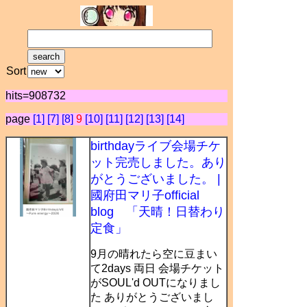
Sort
hits=908732
page
[1]
[7]
[8]
9
[10]
[11]
[12]
[13]
[14]
birthdayライブ会場チケ
ット完売しました。あり
がとうございました。 |
國府田マリ子official
blog 「天晴！日替わり
定食」
9月の晴れたら空に豆まい
て2days 両日 会場チケット
がSOUL'd OUTになりまし
た ありがとうございまし