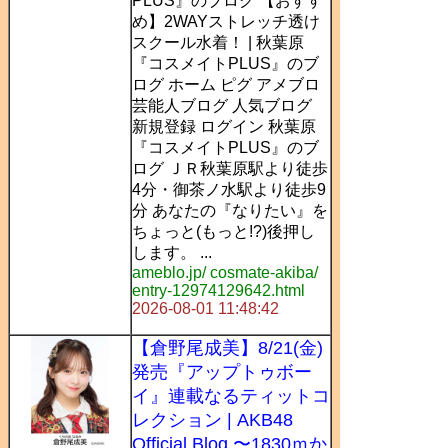
PLUS』のブログ 【おすす
め】2WAYストレッチ透け
スクール水着！ | 秋葉原
『コスメイトPLUS』のブ
ログ ホーム ピグ アメブロ
芸能人ブログ 人気ブログ
新規登録 ログイン 秋葉原
『コスメイトPLUS』のブ
ログ ＪＲ秋葉原駅より徒歩
4分・御茶ノ水駅より徒歩9
分 あなたの『なりたい』を
ちょっと(もっと!?)後押し
します。 ...
ameblo.jp/ cosmate-akiba/
entry-12974129642.html
2026-08-01 11:48:42
【倉野尾成美】8/21(金)
発売『アップトゥボー
イ』連載なるティットコ
レクション | AKB48
Official Blog 〜1830ｍか