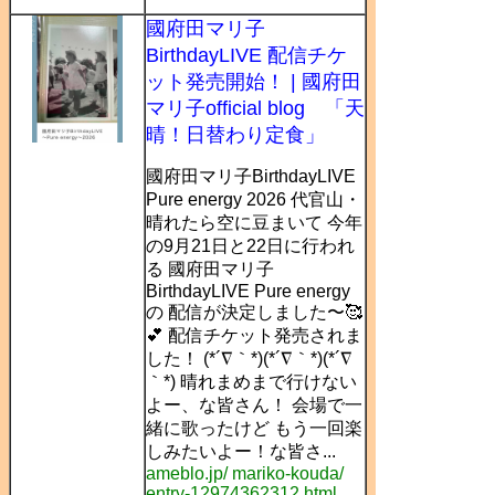
國府田マリ子
BirthdayLIVE 配信チケ
ット発売開始！ | 國府田
マリ子official blog 「天
晴！日替わり定食」
國府田マリ子BirthdayLIVE
Pure energy 2026 代官山・
晴れたら空に豆まいて 今年
の9月21日と22日に行われ
る 國府田マリ子
BirthdayLIVE Pure energy
の 配信が決定しました〜🥰
💕 配信チケット発売されま
した！ (*´∇｀*)(*´∇｀*)(*´∇
｀*) 晴れまめまで行けない
よー、な皆さん！ 会場で一
緒に歌ったけど もう一回楽
しみたいよー！な皆さ...
ameblo.jp/ mariko-kouda/
entry-12974362312.html