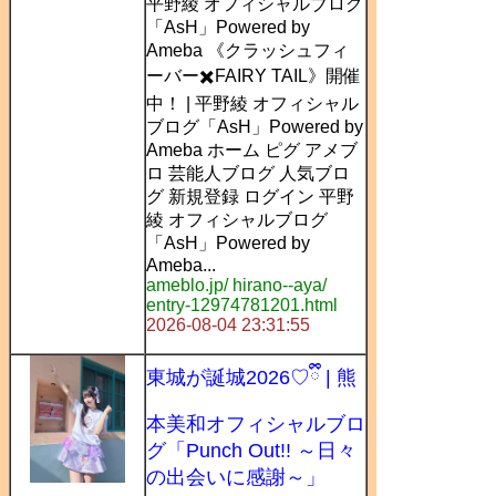
平野綾 オフィシャルブログ
「AsH」Powered by
Ameba 《クラッシュフィ
ーバー✖️FAIRY TAIL》開催
中！ | 平野綾 オフィシャル
ブログ「AsH」Powered by
Ameba ホーム ピグ アメブ
ロ 芸能人ブログ 人気ブロ
グ 新規登録 ログイン 平野
綾 オフィシャルブログ
「AsH」Powered by
Ameba...
ameblo.jp/ hirano--aya/
entry-12974781201.html
2026-08-04 23:31:55
東城が誕城2026♡ྀི | 熊
本美和オフィシャルブロ
グ「Punch Out!! ～日々
の出会いに感謝～」