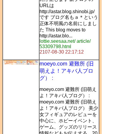
URLは
http://astar.blog.shinobi.jp/
です ブログ名もａ＊という
正体不明風の名前にしまし
た This blog moves to
http://astar.blo...
lottie.seesaa.net/ article/
53309798.html
2107-08-30 22:17:12
moeyo.com 避難所 (旧
萌えよ！アキバ人ブロ
グ） :
moeyo.com 避難所 (旧萌え
よ！アキバ人ブログ） :
moeyo.com 避難所 (旧萌え
よ！アキバ人ブログ） 美少
女フィギュアのレビューを
中心に、ホビーイベント、
ゲーム、グッズのリリース
情報などもお伝えする、20