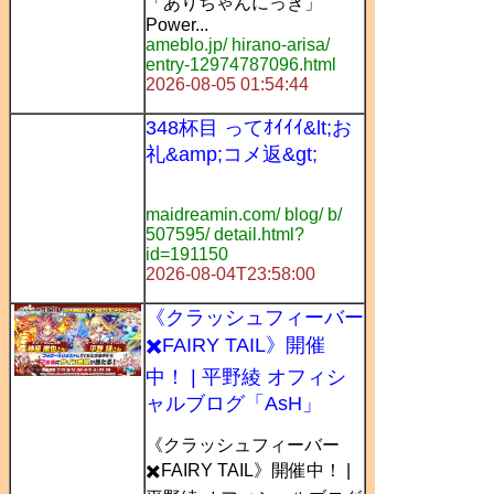
「ありちゃんにっき」
Power...
ameblo.jp/ hirano-arisa/
entry-12974787096.html
2026-08-05 01:54:44
348杯目 ってｵｲｲｲ&lt;お
礼&amp;コメ返&gt;
maidreamin.com/ blog/ b/
507595/ detail.html?
id=191150
2026-08-04T23:58:00
《クラッシュフィーバー
✖️FAIRY TAIL》開催
中！ | 平野綾 オフィシ
ャルブログ「AsH」
《クラッシュフィーバー
✖️FAIRY TAIL》開催中！ |